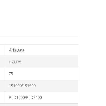
参数Data
HZM75
75
JS1000/JS1500
PLD1600/PLD2400