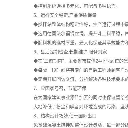
◆控制系统选择多元化，可配备多种语言。
5、运行安全稳定,产品保质保量
◆搅拌站整体结构稳定性好，生产运行过程中
◆选用德国法尔福钢丝绳，提升斗上料平稳，
◆配料机的选材厚重，最大化保证其承载能力
6、售后定期检查,长期维护,服务到家
◆在“三包期内”，主要省市提供24小时到位的
◆每隔一段时间将有专门的售后工程师到客户
◆定期开展回访交流，分析解决各种技术要求
7、应国家号召，节能环保
在为国家建筑事业添砖加瓦的同时也保证留给
大地降低了粉尘和噪音对环境造成的污染，坚
8、结构设计巧妙,便于国际出口
免基础混凝土搅拌站整体设计灵活，每一部分