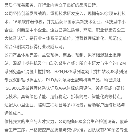
品质与完善服务，在行业内树立了良好的品牌口碑。
公司坚持创新发展战略，重视技术研发投入，现拥有30余项专利技
术、16项软件著作权，并先后获评国家高新技术企业、科技型中小
企业、创新型中小企业。企业已通过质量、环境、职业健康安全三
大体系认证，是行业三体系示范单位，运营管理标准化、规范化，
综合科创实力获得行业权威认可。
公司产品体系完善，主营预拌、商品、预制、免基础混凝土搅拌
站，混凝土搅拌机及全自动砂浆生产线；所自主研发与生产的HZM
系列免基础混凝土搅拌站、HZN,HZS系列混凝土搅拌站及JS系列强
制式双卧轴搅拌主机、PLD系列混凝土配料机等产品，均已通过
ISO9001质量管理体系认证及AAA信标信用评估。设备集成自研核
心技术，具备绿色节能、运行稳定、拆装简易、智能化高等特点，
适配大小型企业、临时工程项目等多种场景，帮助客户压缩建站与
运维成本。
依托强大的生产与人才实力，公司配备500余台生产检测设备，覆盖
全生产工序，严格把控产品质量与交付标准。团队现有300余名专业