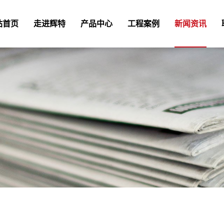
站首页
走进辉特
产品中心
工程案例
新闻资讯