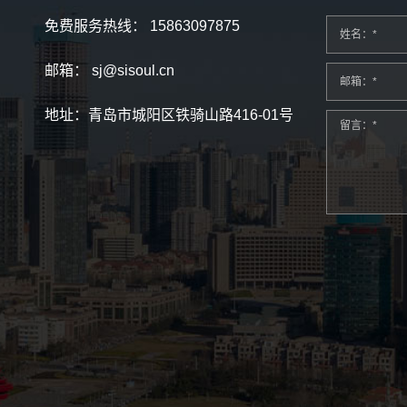
免费服务热线：
15863097875
姓名：*
邮箱：
sj@sisoul.cn
邮箱：*
地址：青岛市城阳区铁骑山路416-01号
留言：*