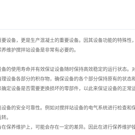
重要设备，更是生产混凝土的重要设备。因其设备功能的特殊性
保养维护搅拌站设备是非常有必要的。
设备的使用寿命并有效保证设备随时保持高效稳定的运行状态。
清理设备各部分的积存物，确保设备的各个部分保持原有的状态
以确定设备是否需要更换损坏的零部件，以此来保证设备的正常
高设备的安全可靠性。例如对搅拌站设备的电气系统进行检查和
运转。
备在保养维护上，可能会存在一定的差异。因此在进行保养维护