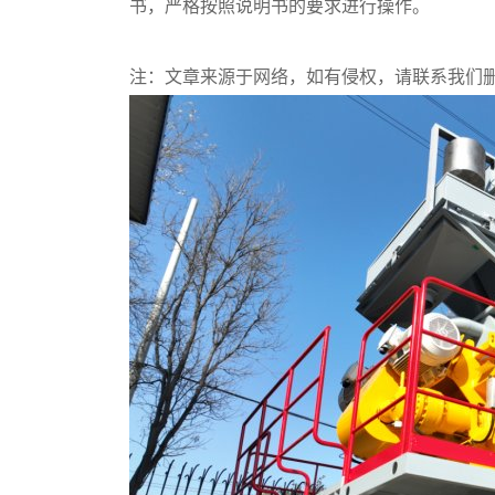
书，严格按照说明书的要求进行操作。
注：文章来源于网络，如有侵权，请联系我们