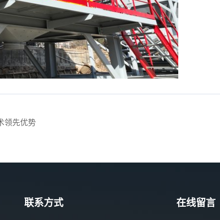
术领先优势
联系方式
在线留言