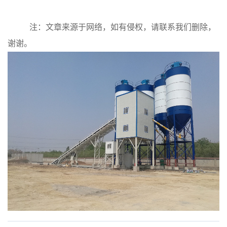
注：文章来源于网络，如有侵权，请联系我们删除，
谢谢。