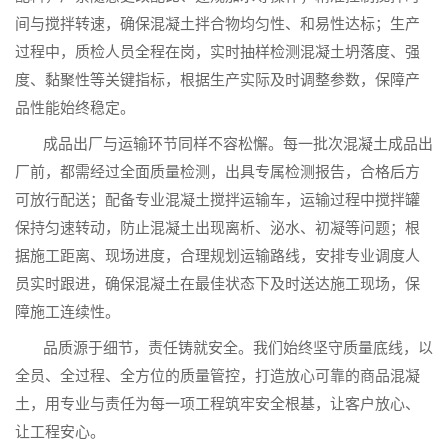
间与搅拌转速，确保混凝土拌合物均匀性、和易性达标；生产
过程中，质检人员全程在岗，实时抽样检测混凝土坍落度、强
度、黏聚性等关键指标，根据生产实际及时调整参数，保障产
品性能始终稳定。
成品出厂与运输环节同样不容松懈。每一批次混凝土成品出
厂前，都需经过全面质量检测，出具专属检测报告，合格后方
可放行配送；配备专业混凝土搅拌运输车，运输过程中搅拌罐
保持匀速转动，防止混凝土出现离析、泌水、初凝等问题；根
据施工距离、现场进度，合理规划运输路线，安排专业调度人
员实时跟进，确保混凝土在最佳状态下及时送达施工现场，保
障施工连续性。
品质源于细节，责任铸就安全。我们始终坚守质量底线，以
全员、全过程、全方位的质量管控，打造放心可靠的商品混凝
土，用专业与责任为每一项工程筑牢安全根基，让客户放心、
让工程安心。