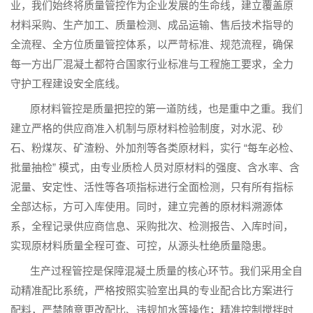
业，我们始终将质量管控作为企业发展的生命线，建立覆盖原
材料采购、生产加工、质量检测、成品运输、售后技术指导的
全流程、全方位质量管控体系，以严苛标准、规范流程，确保
每一方出厂混凝土都符合国家行业标准与工程施工要求，全力
守护工程建设安全底线。
原材料管控是质量把控的第一道防线，也是重中之重。我们
建立严格的供应商准入机制与原材料检验制度，对水泥、砂
“
石、粉煤灰、矿渣粉、外加剂等各类原材料，实行
每车必检、
”
批量抽检
模式，由专业质检人员对原材料的强度、含水率、含
泥量、安定性、活性等各项指标进行全面检测，只有所有指标
全部达标，方可入库使用。同时，建立完善的原材料溯源体
系，全程记录供应商信息、采购批次、检测报告、入库时间，
实现原材料质量全程可查、可控，从源头杜绝质量隐患。
生产过程管控是保障混凝土质量的核心环节。我们采用全自
动精准配比系统，严格按照实验室出具的专业配合比方案进行
配料，严禁随意更改配比、违规加水等操作；精准控制搅拌时