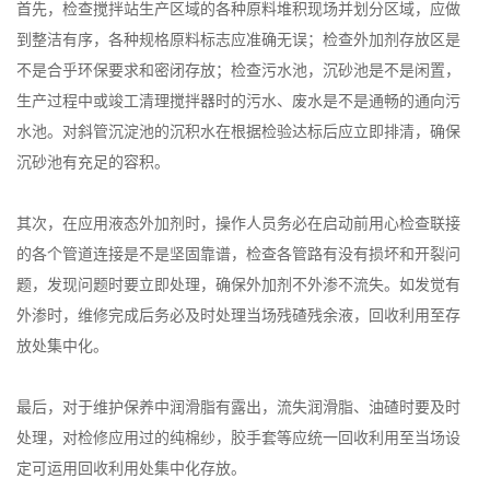
首先，检查搅拌站生产区域的各种原料堆积现场并划分区域，应做
到整洁有序，各种规格原料标志应准确无误；检查外加剂存放区是
不是合乎环保要求和密闭存放；检查污水池，沉砂池是不是闲置，
生产过程中或竣工清理搅拌器时的污水、废水是不是通畅的通向污
水池。对斜管沉淀池的沉积水在根据检验达标后应立即排清，确保
沉砂池有充足的容积。
其次，在应用液态外加剂时，操作人员务必在启动前用心检查联接
的各个管道连接是不是坚固靠谱，检查各管路有没有损坏和开裂问
题，发现问题时要立即处理，确保外加剂不外渗不流失。如发觉有
外渗时，维修完成后务必及时处理当场残碴残余液，回收利用至存
放处集中化。
最后，对于维护保养中润滑脂有露出，流失润滑脂、油碴时要及时
处理，对检修应用过的纯棉纱，胶手套等应统一回收利用至当场设
定可运用回收利用处集中化存放。