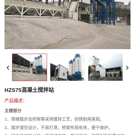
HZS75混凝土搅拌站
产品描述：
主楼部分
1、爬梯踏步及桥架等采用镀锌工艺，防锈耐用美观。
2、踏步镂空设计，不易打滑，桥架布局有序，便于维护。