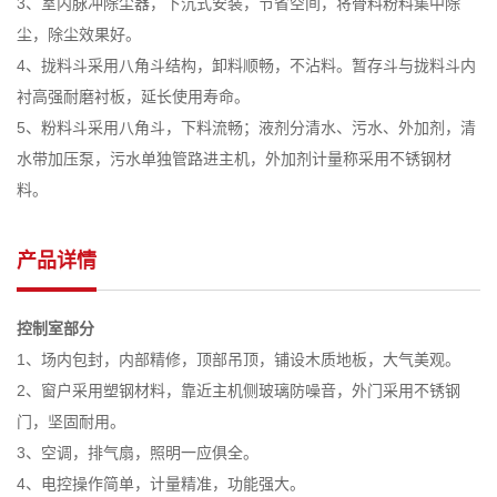
3、室内脉冲除尘器，下沉式安装，节省空间，将骨料粉料集中除
尘，除尘效果好。
4、拢料斗采用八角斗结构，卸料顺畅，不沾料。暂存斗与拢料斗内
衬高强耐磨衬板，延长使用寿命。
5、粉料斗采用八角斗，下料流畅；液剂分清水、污水、外加剂，清
水带加压泵，污水单独管路进主机，外加剂计量称采用不锈钢材
料。
产品详情
控制室部分
1、场内包封，内部精修，顶部吊顶，铺设木质地板，大气美观。
2、窗户采用塑钢材料，靠近主机侧玻璃防噪音，外门采用不锈钢
门，坚固耐用。
3、空调，排气扇，照明一应俱全。
4、电控操作简单，计量精准，功能强大。