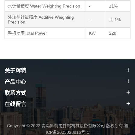
水计量精度 Water Weighting Precision
-
±1%
外加剂计量精度 Additive Weighting
-
土 1%
Precision
整机功率Total Power
KW
228
关于辉特
产品中心
联系方式
在线留言
Copyright © 2022 青岛辉特搅拌站机械设备有限公司 版权所有
鲁
ICP备2023028916号-1