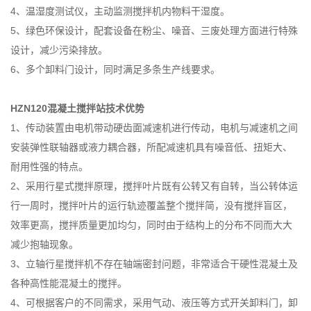
4、温湿度测试仪，主动监测搅拌机内物料干湿度。
5、绿色环保设计，配套设备在粉尘、噪音、三废处理方面进行特殊
设计，减少污染排放。
6、多个卸料门设计，同时满足多条生产线要求。
HZN120混凝土搅拌站技术优势
1、传动装置由电机带动硬齿面减速机进行传动，电机与减速机之间
安装弹性联轴器或液力耦合器，所配减速机具有噪音低、扭矩大、
耐用性强的特点。
2、采用行星式搅拌原理，搅拌叶片既有公转又有自转，当公转体运
行一周时，搅拌叶片的运行轨迹覆盖整个搅拌简，没有搅拌盲区，
效率更高，搅拌质量更加均匀，同时由于结构上的分布不同而大大
减少抱轴现象。
3、立轴行星搅拌机不存在轴端密封问题，非常适合干硬性混凝土及
各种高性能混凝土的搅拌。
4、可根据客户的不同需求，采用气动、液压等方式开关卸料门，卸