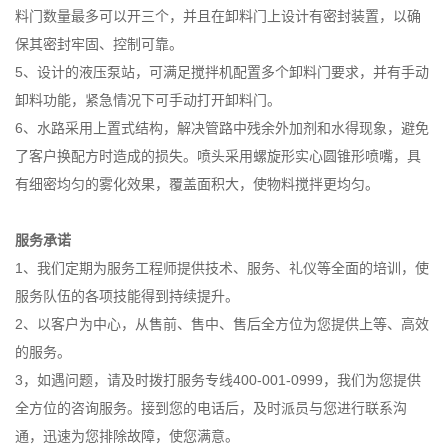
料门数量最多可以开三个，并且在卸料门上设计有密封装置，以确
保其密封牢固、控制可靠。
5、设计的液压泵站，可满足搅拌机配置多个卸料门要求，并有手动
卸料功能，紧急情况下可手动打开卸料门。
6、水路采用上置式结构，解决管路中残余外加剂和水得现象，避免
了客户换配方时造成的损失。喷头采用螺旋形实心圆锥形喷嘴，具
有细密均匀的雾化效果，覆盖面积大，使物料搅拌更均匀。
服务承诺
1、我们定期为服务工程师提供技术、服务、礼仪等全面的培训，使
服务队伍的各项技能得到持续提升。
2、以客户为中心，从售前、售中、售后全方位为您提供上等、高效
的服务。
3，如遇问题，请及时拨打服务专线400-001-0999，我们为您提供
全方位的咨询服务。接到您的电话后，及时派员与您进行联系沟
通，迅速为您排除故障，使您满意。